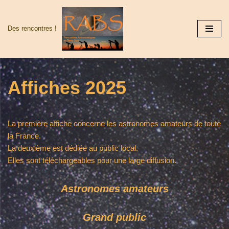
Aller
Des rencontres !
au
contenu
Affiches 2025
La première affiche concerne les astronomes amateurs de toute
la France.
La deuxième est dédiée au public local.
Elles sont téléchargeables pour une large diffusion.
Astronomes amateurs
Grand public