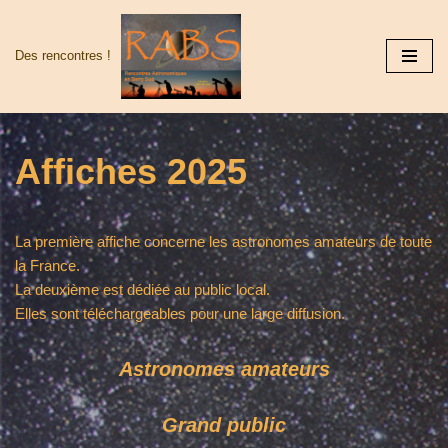
Aller
Des rencontres !
au
contenu
Affiches 2025
La première affiche concerne les astronomes amateurs de toute
la France.
La deuxième est dédiée au public local.
Elles sont téléchargeables pour une large diffusion.
Astronomes amateurs
Grand public